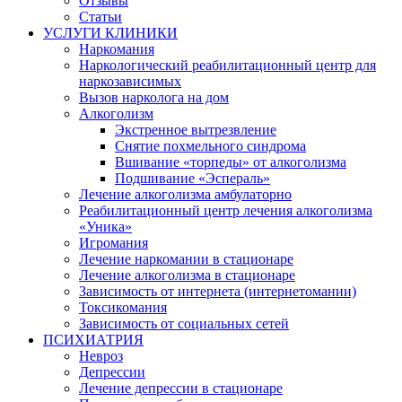
Отзывы
Статьи
УСЛУГИ КЛИНИКИ
Наркомания
Наркологический реабилитационный центр для
наркозависимых
Вызов нарколога на дом
Алкоголизм
Экстренное вытрезвление
Снятие похмельного синдрома
Вшивание «торпеды» от алкоголизма
Подшивание «Эспераль»
Лечение алкоголизма амбулаторно
Реабилитационный центр лечения алкоголизма
«Уника»
Игромания
Лечение наркомании в стационаре
Лечение алкоголизма в стационаре
Зависимость от интернета (интернетомании)
Токсикомания
Зависимость от социальных сетей
ПСИХИАТРИЯ
Невроз
Депрессии
Лечение депрессии в стационаре