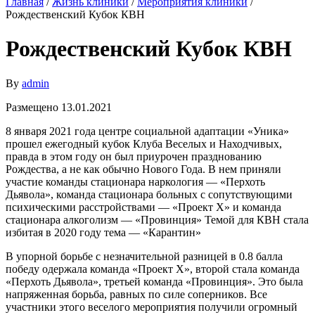
Главная
/
Жизнь клиники
/
Мероприятия клиники
/
Рождественский Кубок КВН
Рождественский Кубок КВН
By
admin
Размещено 13.01.2021
8 января 2021 года центре социальной адаптации «Уника»
прошел ежегодный кубок Клуба Веселых и Находчивых,
правда в этом году он был приурочен празднованию
Рождества, а не как обычно Нового Года. В нем приняли
участие команды стационара наркология — «Перхоть
Дьявола», команда стационара больных с сопутствующими
психическими расстройствами — «Проект Х» и команда
стационара алкоголизм — «Провинция» Темой для КВН стала
избитая в 2020 году тема — «Карантин»
В упорной борьбе с незначительной разницей в 0.8 балла
победу одержала команда «Проект Х», второй стала команда
«Перхоть Дьявола», третьей команда «Провинция». Это была
напряженная борьба, равных по силе соперников. Все
участники этого веселого мероприятия получили огромный