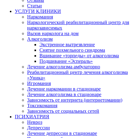
Отзывы
Статьи
УСЛУГИ КЛИНИКИ
Наркомания
Наркологический реабилитационный центр для
наркозависимых
Вызов нарколога на дом
Алкоголизм
Экстренное вытрезвление
Снятие похмельного синдрома
Вшивание «торпеды» от алкоголизма
Подшивание «Эспераль»
Лечение алкоголизма амбулаторно
Реабилитационный центр лечения алкоголизма
«Уника»
Игромания
Лечение наркомании в стационаре
Лечение алкоголизма в стационаре
Зависимость от интернета (интернетомании)
Токсикомания
Зависимость от социальных сетей
ПСИХИАТРИЯ
Невроз
Депрессии
Лечение депрессии в стационаре