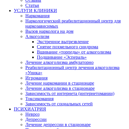
Отзывы
Статьи
УСЛУГИ КЛИНИКИ
Наркомания
Наркологический реабилитационный центр для
наркозависимых
Вызов нарколога на дом
Алкоголизм
Экстренное вытрезвление
Снятие похмельного синдрома
Вшивание «торпеды» от алкоголизма
Подшивание «Эспераль»
Лечение алкоголизма амбулаторно
Реабилитационный центр лечения алкоголизма
«Уника»
Игромания
Лечение наркомании в стационаре
Лечение алкоголизма в стационаре
Зависимость от интернета (интернетомании)
Токсикомания
Зависимость от социальных сетей
ПСИХИАТРИЯ
Невроз
Депрессии
Лечение депрессии в стационаре