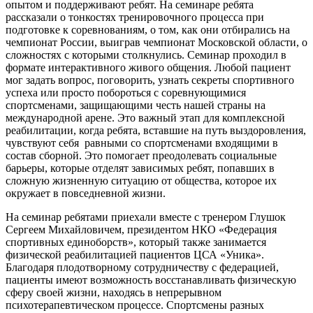
опытом и поддерживают ребят. На семинаре ребята
рассказали о тонкостях тренировочного процесса при
подготовке к соревнованиям, о том, как они отбирались на
чемпионат России, выиграв чемпионат Московской области, о
сложностях с которыми столкнулись. Семинар проходил в
формате интерактивного живого общения. Любой пациент
мог задать вопрос, поговорить, узнать секреты спортивного
успеха или просто побороться с соревнующимися
спортсменами, защищающими честь нашей страны на
международной арене. Это важный этап для комплексной
реабилитации, когда ребята, вставшие на путь выздоровления,
чувствуют себя равными со спортсменами входящими в
состав сборной. Это помогает преодолевать социальные
барьеры, которые отделят зависимых ребят, попавших в
сложную жизненную ситуацию от общества, которое их
окружает в повседневной жизни.
На семинар ребятами приехали вместе с тренером Глушок
Сергеем Михайловичем, президентом НКО «Федерация
спортивных единоборств», который также занимается
физической реабилитацией пациентов ЦСА «Уника».
Благодаря плодотворному сотрудничеству с федерацией,
пациенты имеют возможность восстанавливать физическую
сферу своей жизни, находясь в непрерывном
психотерапевтическом процессе. Спортсмены разных