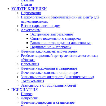
Отзывы
Статьи
УСЛУГИ КЛИНИКИ
Наркомания
Наркологический реабилитационный центр для
наркозависимых
Вызов нарколога на дом
Алкоголизм
Экстренное вытрезвление
Снятие похмельного синдрома
Вшивание «торпеды» от алкоголизма
Подшивание «Эспераль»
Лечение алкоголизма амбулаторно
Реабилитационный центр лечения алкоголизма
«Уника»
Игромания
Лечение наркомании в стационаре
Лечение алкоголизма в стационаре
Зависимость от интернета (интернетомании)
Токсикомания
Зависимость от социальных сетей
ПСИХИАТРИЯ
Невроз
Депрессии
Лечение депрессии в стационаре